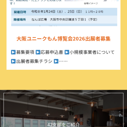
大阪ユニークもん博覧会2026出展者募集
募集要項
応募申込書
小規模事業者について
出展者募集チラシ
……
42支部をご紹介