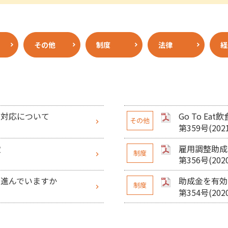
その他
制度
法律
経
の対応について
Go To Ea
その他
第359号(2021
欺
雇用調整助成
制度
第356号(2020
は進んでいますか
助成金を有効
制度
第354号(2020