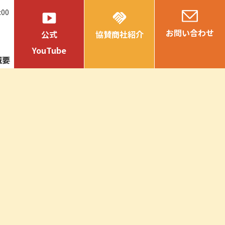
:00
smart_display
handshake
お問い合わせ
公式
協賛商社紹介
YouTube
概要