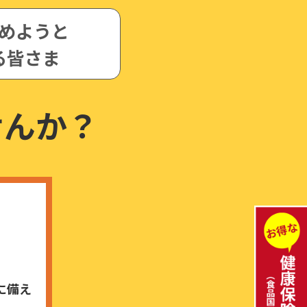
めようと
る皆さま
せんか？
に備え