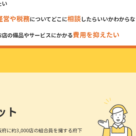
たい
経営や税務
相談
についてどこに
したらいいかわからな
費用を抑えたい
お店の備品やサービスにかかる
ット
府に約3,000店の組合員を擁する府下