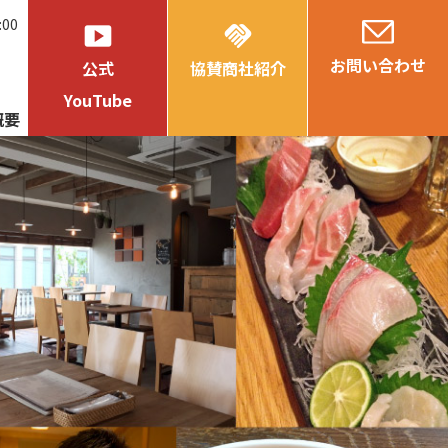
:00
smart_display
handshake
お問い合わせ
公式
協賛商社紹介
YouTube
概要