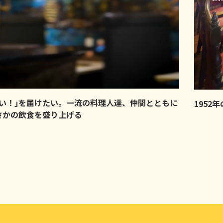
味い！｣を届けたい。一流の料理人達、仲間とともに
1952
さかの飲食を盛り上げる