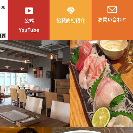
:00
smart_display
handshake
お問い合わせ
公式
協賛商社紹介
YouTube
概要