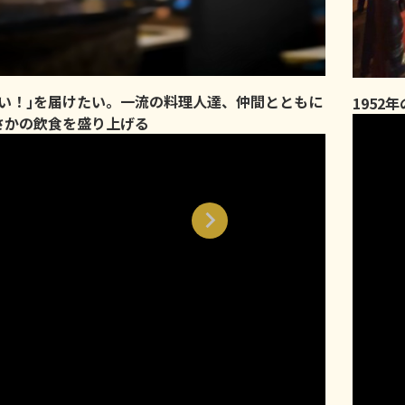
味い！｣を届けたい。一流の料理人達、仲間とともに
1952
さかの飲食を盛り上げる