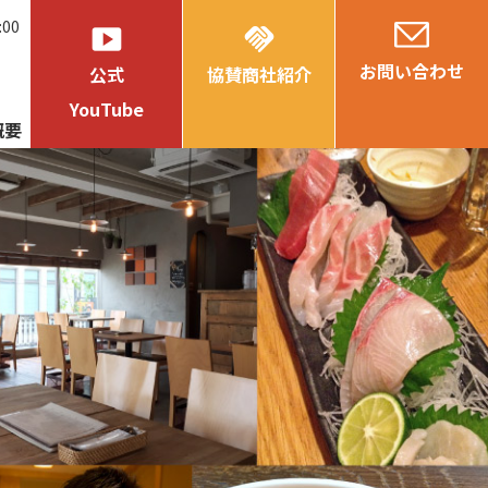
:00
smart_display
handshake
お問い合わせ
公式
協賛商社紹介
YouTube
概要