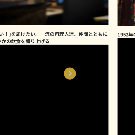
味い！｣を届けたい。一流の料理人達、仲間とともに
1952
さかの飲食を盛り上げる