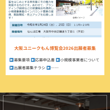
大阪ユニークもん博覧会2026出展者募集
募集要項
応募申込書
小規模事業者について
出展者募集チラシ
……