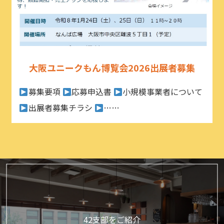
大阪ユニークもん博覧会2026出展者募集
募集要項
応募申込書
小規模事業者について
出展者募集チラシ
……
42支部をご紹介