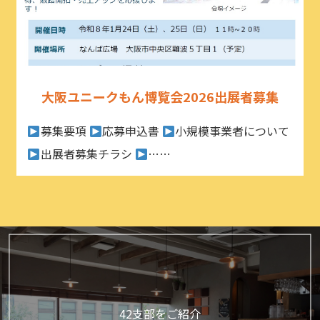
大阪ユニークもん博覧会2026出展者募集
募集要項
応募申込書
小規模事業者について
出展者募集チラシ
……
42支部をご紹介