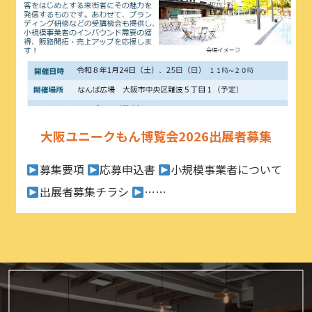
大阪ユニークもん博覧会2026出展者募集
募集要項
応募申込書
小規模事業者について
出展者募集チラシ
……