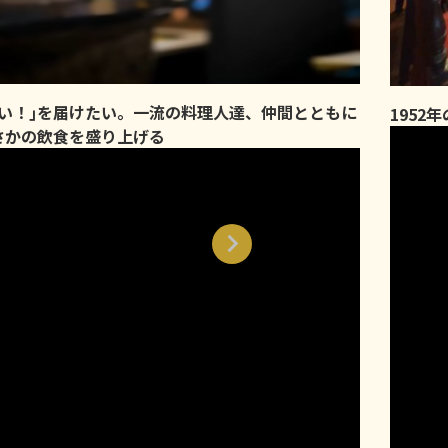
味い！｣を届けたい。一流の料理人達、仲間とともに
1952
さかの飲食を盛り上げる