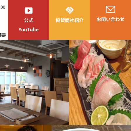
:00
smart_display
handshake
お問い合わせ
公式
協賛商社紹介
YouTube
概要