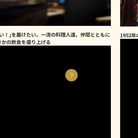
味い！｣を届けたい。一流の料理人達、仲間とともに
1952
さかの飲食を盛り上げる