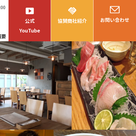
:00
smart_display
handshake
お問い合わせ
公式
協賛商社紹介
YouTube
概要