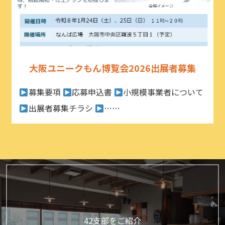
大阪ユニークもん博覧会2026出展者募集
募集要項
応募申込書
小規模事業者について
出展者募集チラシ
……
42支部をご紹介