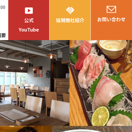
:00
smart_display
handshake
お問い合わせ
公式
協賛商社紹介
YouTube
概要