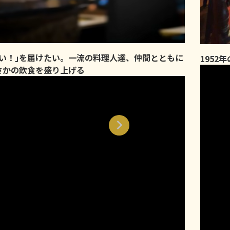
味い！｣を届けたい。一流の料理人達、仲間とともに
1952
さかの飲食を盛り上げる