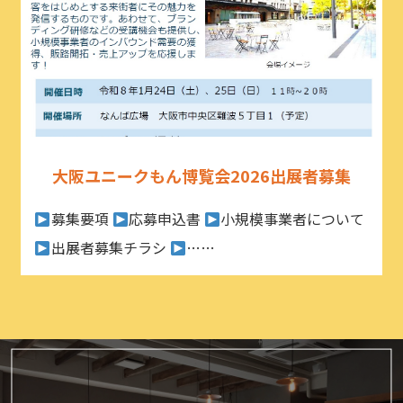
大阪ユニークもん博覧会2026出展者募集
募集要項
応募申込書
小規模事業者について
出展者募集チラシ
……