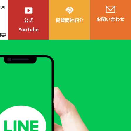
:00
smart_display
handshake
お問い合わせ
公式
協賛商社紹介
YouTube
概要