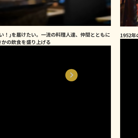
味い！｣を届けたい。一流の料理人達、仲間とともに
1952
さかの飲食を盛り上げる