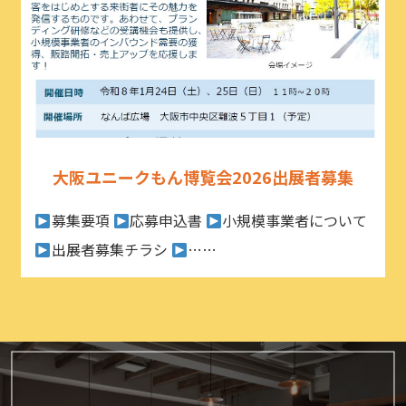
大阪ユニークもん博覧会2026出展者募集
募集要項
応募申込書
小規模事業者について
出展者募集チラシ
……