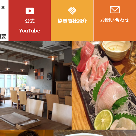
:00
smart_display
handshake
お問い合わせ
公式
協賛商社紹介
YouTube
概要