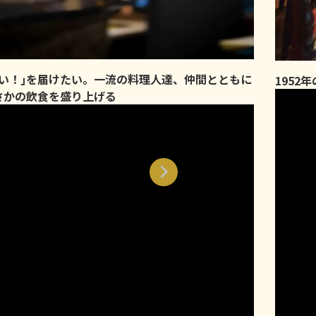
味い！｣を届けたい。一流の料理人達、仲間とともに
1952
さかの飲食を盛り上げる