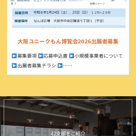
大阪ユニークもん博覧会2026出展者募集
募集要項
応募申込書
小規模事業者について
出展者募集チラシ
……
42支部をご紹介