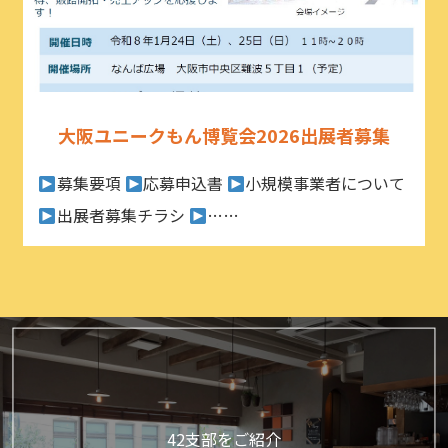
大阪ユニークもん博覧会2026出展者募集
募集要項
応募申込書
小規模事業者について
出展者募集チラシ
……
42支部をご紹介