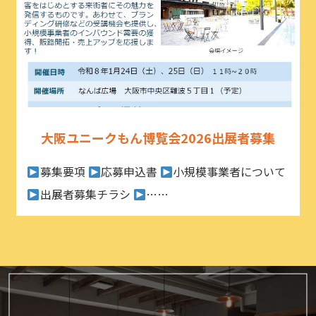
大阪ユニークもん博覧会2026出展者募集
募集要項
応募申込書
小規模事業者について
出展者募集チラシ
……