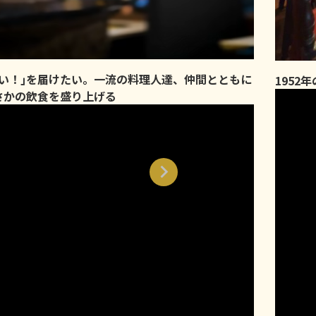
味い！｣を届けたい。一流の料理人達、仲間とともに
1952
さかの飲食を盛り上げる