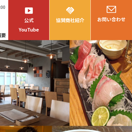
:00
smart_display
handshake
お問い合わせ
公式
協賛商社紹介
YouTube
概要