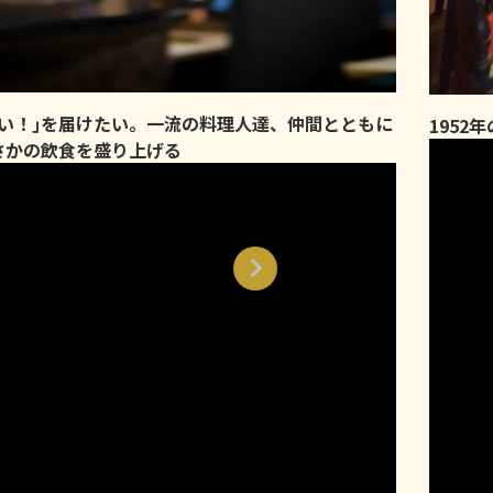
味い！｣を届けたい。一流の料理人達、仲間とともに
1952
さかの飲食を盛り上げる