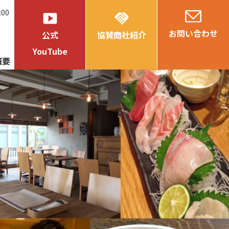
:00
smart_display
handshake
お問い合わせ
公式
協賛商社紹介
YouTube
概要