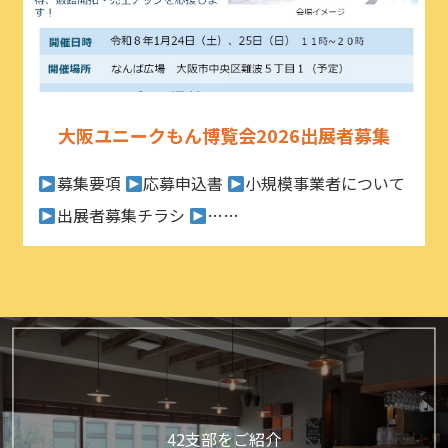
大阪ユニークもん博覧会2026出展者募集
募集要項
応募申込書
小規模事業者について
出展者募集チラシ
……
42支部をご紹介