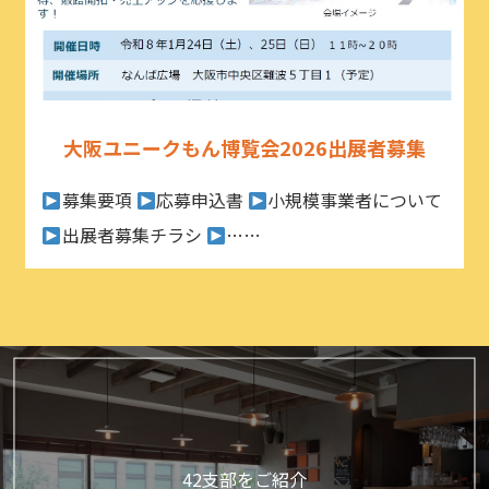
大阪ユニークもん博覧会2026出展者募集
募集要項
応募申込書
小規模事業者について
出展者募集チラシ
……
42支部をご紹介