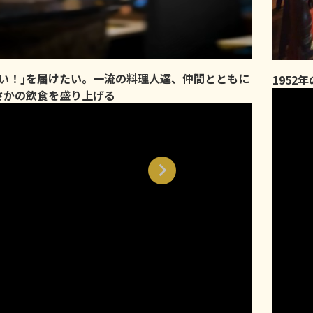
味い！｣を届けたい。一流の料理人達、仲間とともに
1952
さかの飲食を盛り上げる