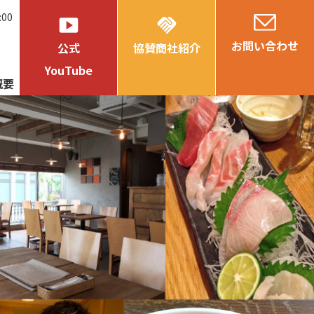
:00
smart_display
handshake
お問い合わせ
公式
協賛商社紹介
YouTube
概要