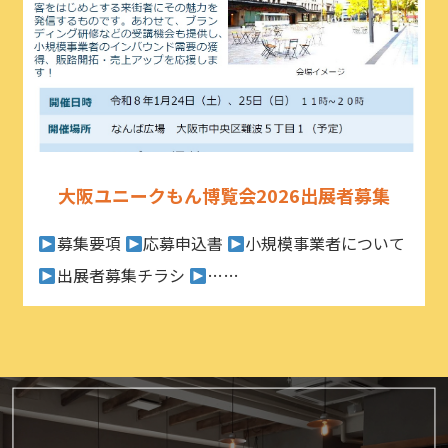
大阪ユニークもん博覧会2026出展者募集
募集要項
応募申込書
小規模事業者について
出展者募集チラシ
……