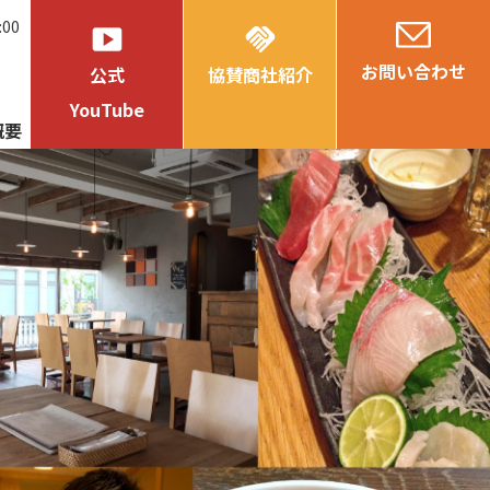
:00
smart_display
handshake
お問い合わせ
公式
協賛商社紹介
YouTube
概要