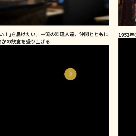
味い！｣を届けたい。一流の料理人達、仲間とともに
1952
さかの飲食を盛り上げる