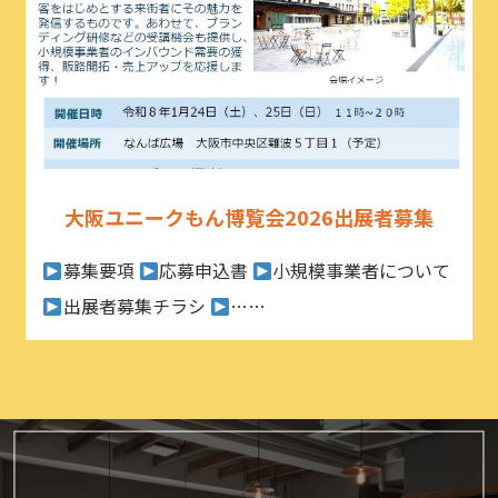
大阪ユニークもん博覧会2026出展者募集
募集要項
応募申込書
小規模事業者について
出展者募集チラシ
……