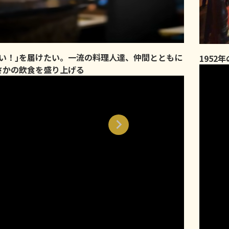
味い！｣を届けたい。一流の料理人達、仲間とともに
1952
さかの飲食を盛り上げる