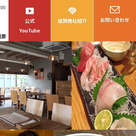
:00
smart_display
handshake
お問い合わせ
公式
協賛商社紹介
YouTube
概要