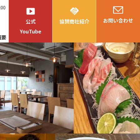
:00
smart_display
handshake
お問い合わせ
公式
協賛商社紹介
YouTube
概要