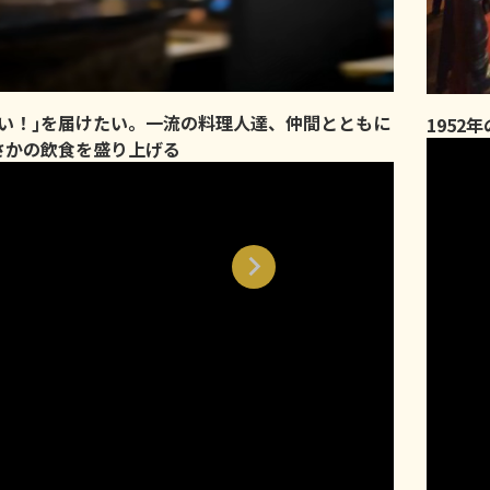
味い！｣を届けたい。一流の料理人達、仲間とともに
1952
さかの飲食を盛り上げる