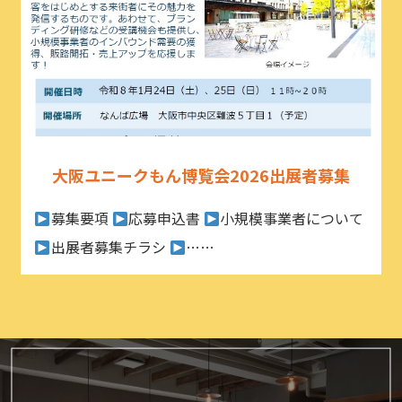
大阪ユニークもん博覧会2026出展者募集
募集要項
応募申込書
小規模事業者について
出展者募集チラシ
……