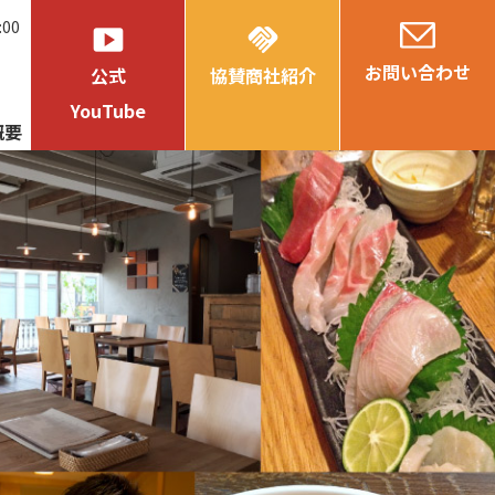
:00
smart_display
handshake
お問い合わせ
公式
協賛商社紹介
YouTube
概要