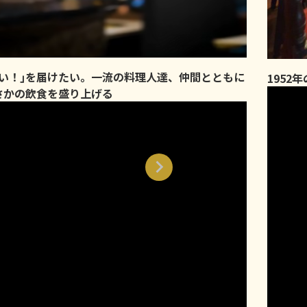
味い！｣を届けたい。一流の料理人達、仲間とともに
1952
さかの飲食を盛り上げる