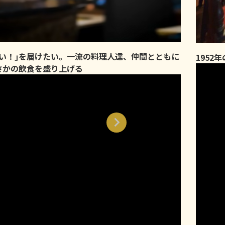
味い！｣を届けたい。一流の料理人達、仲間とともに
1952
さかの飲食を盛り上げる