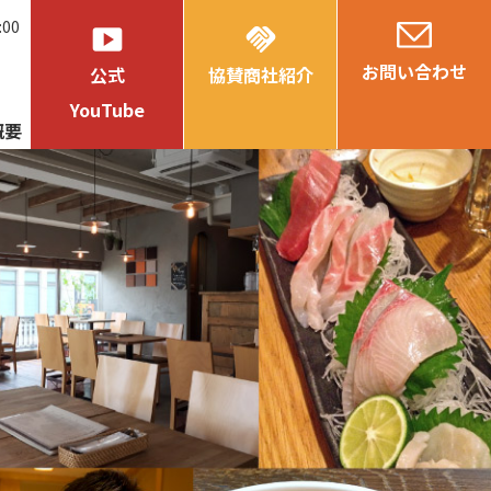
:00
smart_display
handshake
お問い合わせ
公式
協賛商社紹介
YouTube
概要