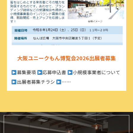
大阪ユニークもん博覧会2026出展者募集
募集要項
応募申込書
小規模事業者について
出展者募集チラシ
……