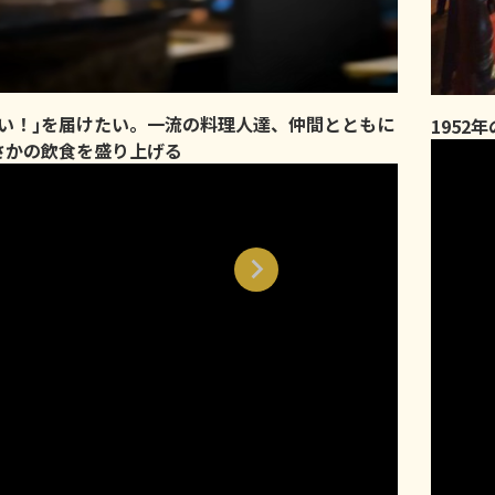
味い！｣を届けたい。一流の料理人達、仲間とともに
1952
さかの飲食を盛り上げる