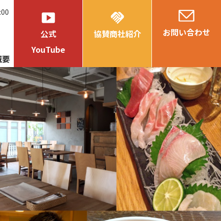
:00
smart_display
handshake
お問い合わせ
公式
協賛商社紹介
YouTube
概要