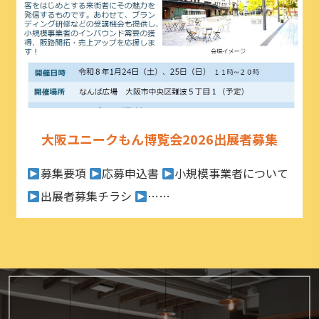
大阪ユニークもん博覧会2026出展者募集
募集要項
応募申込書
小規模事業者について
出展者募集チラシ
……