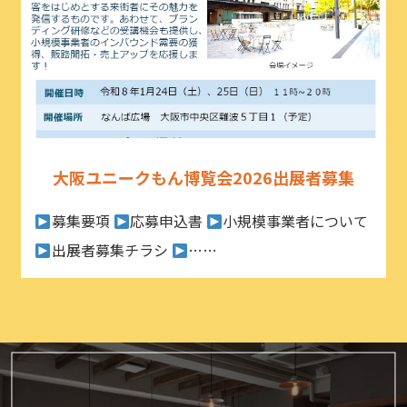
大阪ユニークもん博覧会2026出展者募集
募集要項
応募申込書
小規模事業者について
出展者募集チラシ
……