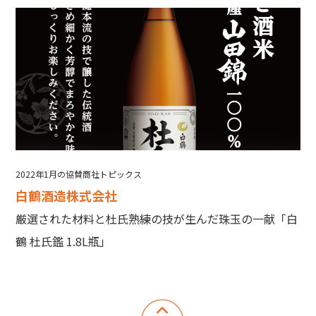
2022年1月の協賛商社トピックス
白鶴酒造株式会社
厳選された材料と杜氏熟練の技が生んだ珠玉の一献「白
鶴 杜氏鑑 1.8L瓶」