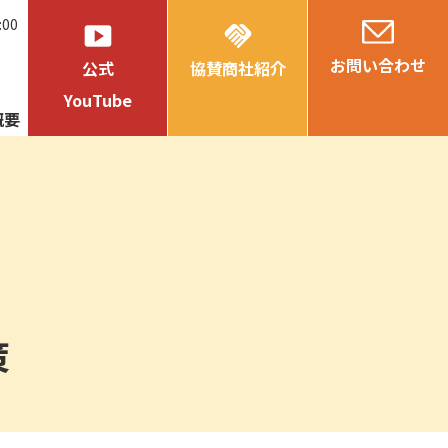
:00
smart_display
handshake
お問い合わせ
公式
協賛商社紹介
YouTube
概要
策