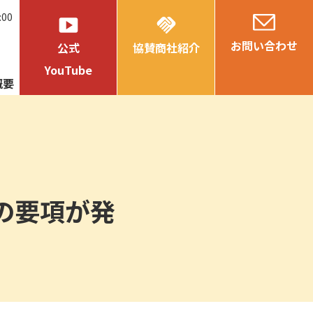
:00
smart_display
handshake
お問い合わせ
公式
協賛商社紹介
YouTube
概要
の要項が発