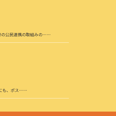
府の公民連携の取組みの……
にも、ポス……